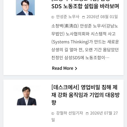
SDS 노동조합 설립을 바라보며
안성준 노무사
2026년 08월 01일
소청백(素淸白) 안성준 노무사(강남노
무법인) 노사협의회와 시스템적 사고
(Systems Thinking)가 만드는 새로운
상생의 길 얼마 전, 오랜 기간 몸담았던
친정인 삼성SDS에 노동조합이…
Read More
[데스크에서] 영업비밀 침해 제
재 강화 움직임과 기업의 대응방
향
강철하 선임기자
2026년 07월 27
일