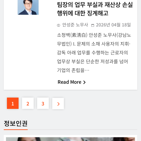
팀장의 업무 부실과 재산상 손실
행위에 대한 징계해고
안성준 노무사
2026년 04월 18일
소청백(素淸白) 안성준 노무사(강남노
무법인) I. 문제의 소재 사용자의 지휘·
감독 아래 업무를 수행하는 근로자의
업무상 부실은 단순한 저성과를 넘어
기업의 존립을…
Read More
1
2
3
정보인권