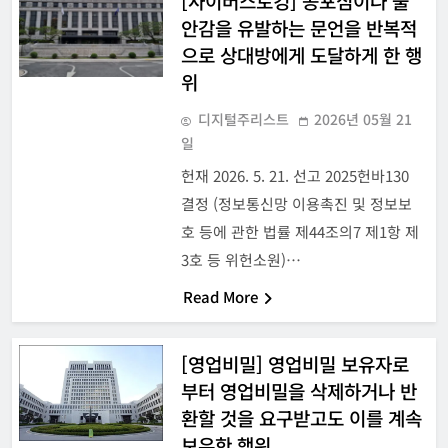
[사이버스토킹] 공포심이나 불
안감을 유발하는 문언을 반복적
으로 상대방에게 도달하게 한 행
위
디지털주리스트
2026년 05월 21
일
헌재 2026. 5. 21. 선고 2025헌바130
결정 (정보통신망 이용촉진 및 정보보
호 등에 관한 법률 제44조의7 제1항 제
3호 등 위헌소원)…
Read More
[영업비밀] 영업비밀 보유자로
부터 영업비밀을 삭제하거나 반
환할 것을 요구받고도 이를 계속
보유한 행위