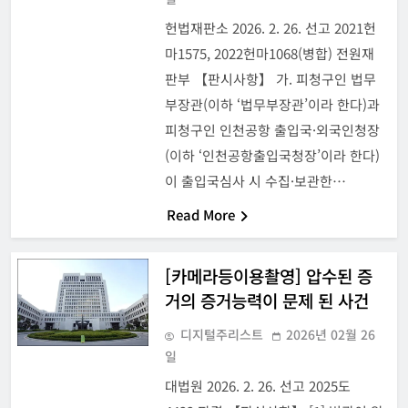
헌법재판소 2026. 2. 26. 선고 2021헌
마1575, 2022헌마1068(병합) 전원재
판부 【판시사항】 가. 피청구인 법무
부장관(이하 ‘법무부장관’이라 한다)과
피청구인 인천공항 출입국·외국인청장
(이하 ‘인천공항출입국청장’이라 한다)
이 출입국심사 시 수집·보관한…
Read More
[카메라등이용촬영] 압수된 증
거의 증거능력이 문제 된 사건
디지털주리스트
2026년 02월 26
일
대법원 2026. 2. 26. 선고 2025도