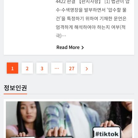
4422 판결 【판시사항】 [1] 법관이 압
수·수색영장을 발부하면서 ‘압수할 물
건’을 특정하기 위하여 기재한 문언은
엄격하게 해석하여야 하는지 여부(적
극)…
Read More
1
2
3
…
27
정보인권