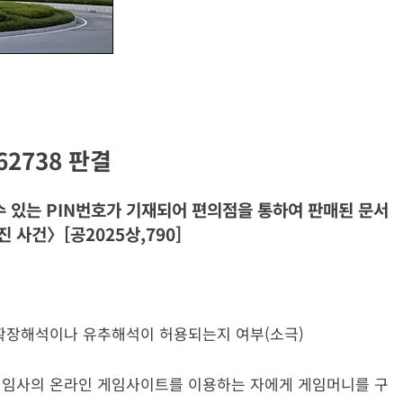
두62738 판결
AI POLICY
CYBERCRIME
수 있는 PIN번호가 기재되어 편의점을 통하여 판매된 문서
 사건〉[공2025상,790]
범죄 55%가
[KOR] AI 기반 ‘성착취물 탐지 프로그램’ 개
발·배포
2026년 07월 09일
때 확장해석이나 유추해석이 허용되는지 여부(소극)
 게임사의 온라인 게임사이트를 이용하는 자에게 게임머니를 구