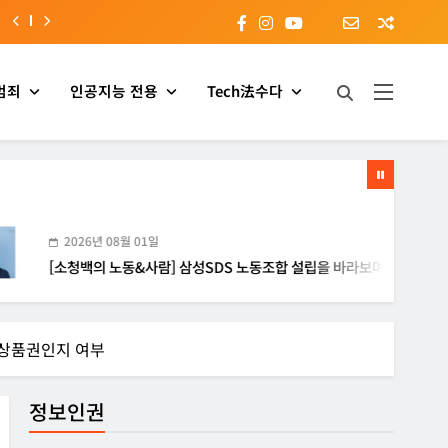
범죄
인공지능 전용
Tech法수다
26년 08월 01일
청백의 노동&사람] 삼성SDS 노동조합 설립을 바라보며
 상품권인지 여부
정보인권