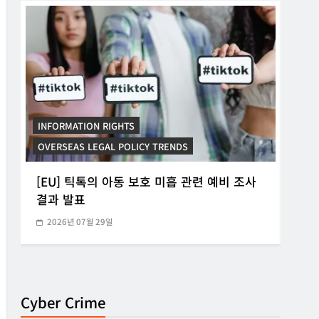
INFORMATION RIGHTS
INF
KOREAN ICT POLICY TRENDS
KORE
[KOR] ‘본인전송요구권’ 사전협의 지원 시범
[K
운영
망법
2026년 07월 21일
20
Cyber Crime