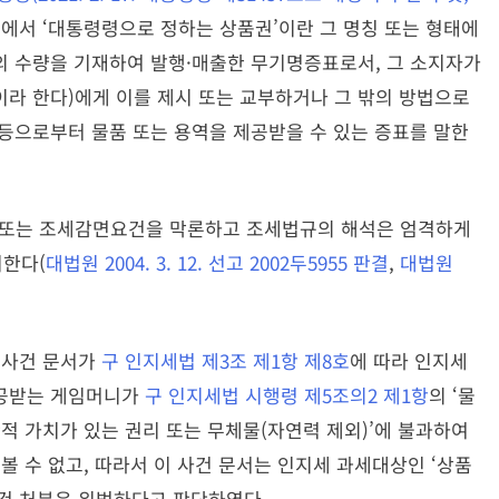
호
에서 ‘대통령령으로 정하는 상품권’이란 그 명칭 또는 형태에
의 수량을 기재하여 발행·매출한 무기명증표로서, 그 소지자가
이라 한다)에게 이를 제시 또는 교부하거나 그 밖의 방법으로
등으로부터 물품 또는 용역을 제공받을 수 있는 증표를 말한
또는 조세감면요건을 막론하고 조세법규의 해석은 엄격하게
한다(
대법원 2004. 3. 12. 선고 2002두5955 판결
,
대법원
이 사건 문서가
구 인지세법 제3조 제1항 제8호
에 따라 인지세
제공받는 게임머니가
구 인지세법 시행령 제5조의2 제1항
의 ‘물
산적 가치가 있는 권리 또는 무체물(자연력 제외)’에 불과하여
 볼 수 없고, 따라서 이 사건 문서는 인지세 과세대상인 ‘상품
사건 처분은 위법하다고 판단하였다.