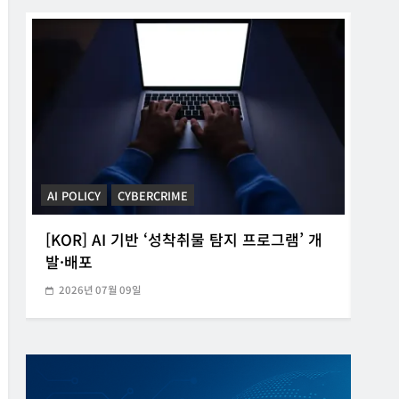
CYBERCRIME
POLICE INVESTIGATION ANNOUNCEMENT
CYB
[KOR] 3대 참사 허위정보 퍼뜨린 피의자 구
[K
속
20
2026년 05월 31일