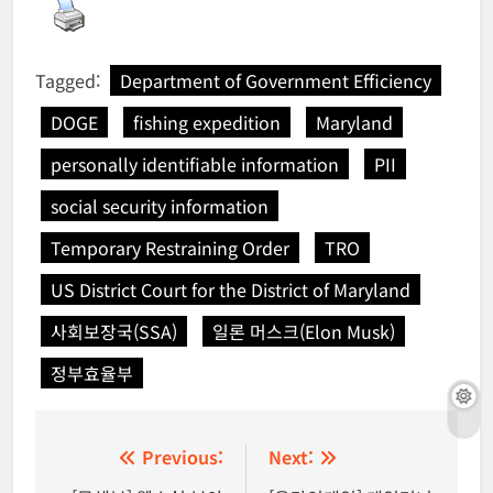
Tagged:
Department of Government Efficiency
DOGE
fishing expedition
Maryland
personally identifiable information
PII
social security information
Temporary Restraining Order
TRO
US District Court for the District of Maryland
사회보장국(SSA)
일론 머스크(Elon Musk)
정부효율부
글
Previous:
Next: