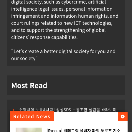
digital society, such as cybercrime, artificial
intelligence legal issues, personal information
infringement and information human rights, and
court rulings related to new ICT technologies,
and to support the strengthening of global
citizens’ response capabilities.
"Let's create a better digital society for you and
our society"
Most Read
[소청백의 노동&사람] 삼성SDS 노동조합 설립을 바라보며
Related News
[Russia] 텔레그램 설립자 파벨 두로프 기소
[Russia] 텔레그램 설립자 파벨 두로프 기소