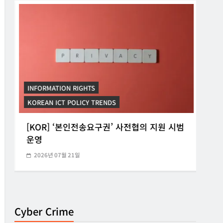
INFORMATION RIGHTS
INF
KOREAN ICT POLICY TRENDS
KORE
[KOR] ‘본인전송요구권’ 사전협의 지원 시범
[K
운영
망법
2026년 07월 21일
20
Cyber Crime