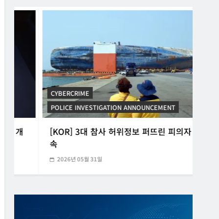
CYBERCRIME
POLICE INVESTIGATION ANNOUNCEMENT
CYB
[KOR] 3대 참사 허위정보 퍼뜨린 피의자 구
[K
속
20
2026년 05월 31일