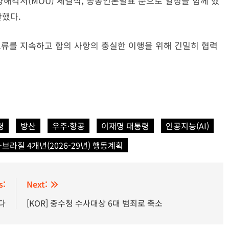
양해각서(MOU) 체결식, 공동언론발표 순으로 일정을 함께 했
환했다.
교류를 지속하고 합의 사항의 충실한 이행을 위해 긴밀히 협력
령
방산
우주·항공
이재명 대통령
인공지능(AI)
-브라질 4개년(2026-29년) 행동계획
s:
Next:
다
[KOR] 중수청 수사대상 6대 범죄로 축소