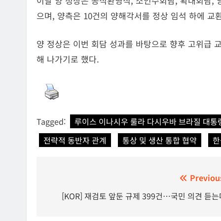
이날 양 정상은 공식환영식, 소인수회담, 확대회담, 
으며, 양측은 10건의 양해각서를 정상 임석 하에 교
양 정상은 이번 회담 성과를 바탕으로 향후 고위급 
해 나가기로 했다.
Tagged:
루이스 이나시우 룰라 다시우바 브라질 대통
전략적 동반자 관계
통상 및 생산 통합 협약
한
글
Previou
탐
[KOR] 재검토 앞둔 규제 399건…국민 의견 듣는
색