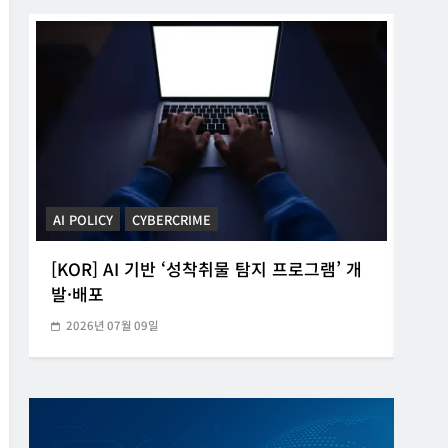
CYB
AI POLICY
CYBERCRIME
POL
[KOR] AI 기반 ‘성착취물 탐지 프로그램’ 개
[K
발·배포
속
2026년 07월 09일
20