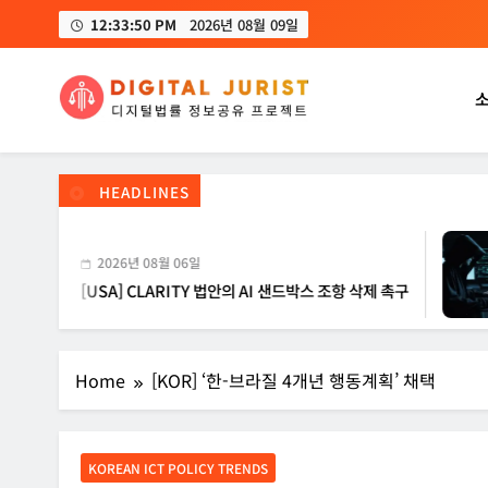
Skip
12:33:51 PM
2026년 08월 09일
to
content
디지털주리스트
디지털 사회를 위한 법률정보서비스
HEADLINES
2026년 08월 06일
20
SA] CLARITY 법안의 AI 샌드박스 조항 삭제 촉구
[IN
Home
[KOR] ‘한-브라질 4개년 행동계획’ 채택
KOREAN ICT POLICY TRENDS