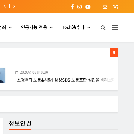
범죄
인공지능 전용
Tech法수다
6년 08월 01일
백의 노동&사람] 삼성SDS 노동조합 설립을 바라보며
[
정보인권