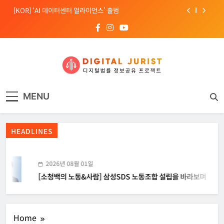
Skip
[KOR] ‘AI 데이터센터 얼라이언스’ 출범
to
content
[EU] 틱톡의 아동 보호 미흡 관련 예비 조사결과 발표
[소청백의 노동&사람] 삼성SDS 노동조합 설립을 바라보며
[Russia] 텔레그램 설립자 파벨 두로프 기소
디지털주리스트
디지털 사회를 위한 법률정보서비스
[KOR] ‘AI 데이터센터 얼라이언스’ 출범
MENU
[EU] 틱톡의 아동 보호 미흡 관련 예비 조사결과 발표
HEADLINES
2026년 08월 01일
[소청백의 노동&사람] 삼성SDS 노동조합 설립을 바라보며
Home