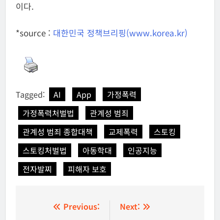
이다.
*source :
대한민국 정책브리핑(www.korea.kr)
Tagged:
AI
App
가정폭력
가정폭력처벌법
관계성 범죄
관계성 범죄 종합대책
교제폭력
스토킹
스토킹처벌법
아동학대
인공지능
전자발찌
피해자 보호
글
Previous:
Next: