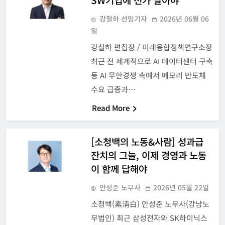
강철하 선임기자
2026년 06월 06
일
강철하 편집장 / 미래융합정책연구소장
최근 전 세계적으로 AI 데이터센터 구축
등 AI 무한경쟁 속에서 메모리 반도체
수요 급증과…
Read More
[소청백의 노동&사람] 성과급
잔치의 그늘, 이제 경영과 노동
이 함께 답해야
안성준 노무사
2026년 05월 22일
소청백(素淸白) 안성준 노무사(강남노
무법인) 최근 삼성전자와 SK하이닉스