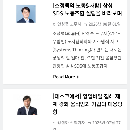
[소청백의 노동&사람] 삼성
SDS 노동조합 설립을 바라보며
안성준 노무사
2026년 08월 01일
소청백(素淸白) 안성준 노무사(강남노
무법인) 노사협의회와 시스템적 사고
(Systems Thinking)가 만드는 새로운
상생의 길 얼마 전, 오랜 기간 몸담았던
친정인 삼성SDS에 노동조합이…
Read More
[데스크에서] 영업비밀 침해 제
재 강화 움직임과 기업의 대응방
향
강철하 선임기자
2026년 07월 27
일