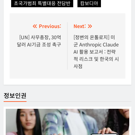
초국가범죄 특별대응 전담반
캄보디아
글
Previous:
Next:
탐
[UN] 사무총장, 30억
[정변의 온톨로지] 미
달러 AI기금 조성 촉구
군 Anthropic Claude
색
AI 활용 보고서 : 전략
적 리스크 및 한국의 시
사점
정보인권