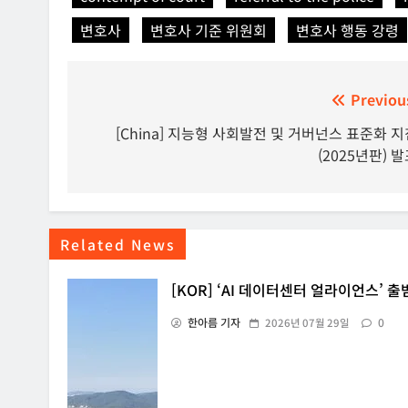
변호사
변호사 기준 위원회
변호사 행동 강령
글
Previou
탐
[China] 지능형 사회발전 및 거버넌스 표준화 지
(2025년판) 
색
Related News
[KOR] ‘AI 데이터센터 얼라이언스’ 출
한아름 기자
0
2026년 07월 29일