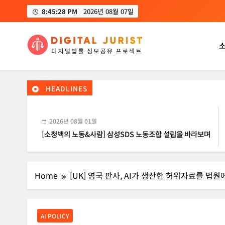
Skip
8:45:29 PM
2026년 08월 07일
to
content
디지털주리스트
디지털 사회를 위한 법률정보서비스
HEADLINES
2026년 08월 01일
[소청백의 노동&사람] 삼성SDS 노동조합 설립을 바라보며
Home
[UK] 영국 판사, AI가 생산한 허위자료를 법
AI POLICY