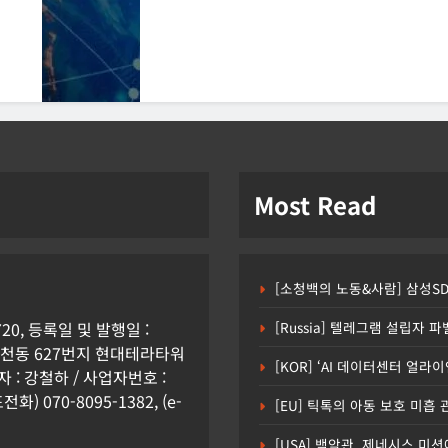
Most Read
[소청백의 노동&사람] 삼성S
0, 등록일 및 발행일 :
[Russia] 텔레그램 설립자 
시 원천동 627번지 현대테라타워
[KOR] ‘AI 데이터센터 얼라
: 강철하 / 사업자번호 :
화) 070-8095-1382, (e-
[EU] 틱톡의 아동 보호 미흡
[USA] 백악관, 제네시스 미션