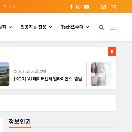
범죄
인공지능 전용
Tech法수다
26년 07월 29일
2026년 07월 29일
R] ‘AI 데이터센터 얼라이언스’ 출범
[EU] 틱톡의 아동
정보인권