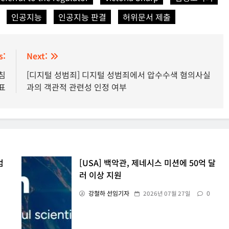
인공지능
인공지능 판결
허위문서 제출
s:
Next:
침
[디지털 성범죄] 디지털 성범죄에서 압수수색 혐의사실
발표
과의 객관적 관련성 인정 여부
범
[USA] 백악관, 제네시스 미션에 50억 달
러 이상 지원
강철하 선임기자
0
2026년 07월 27일