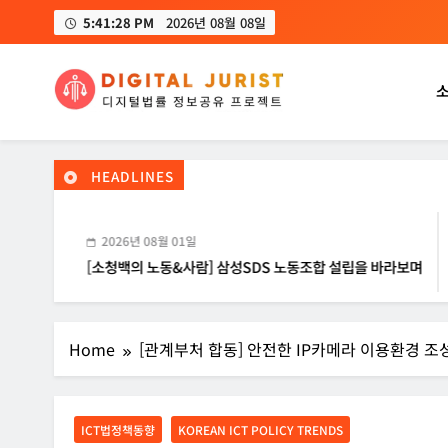
Skip
5:41:29 PM
2026년 08월 08일
to
content
디지털주리스트
디지털 사회를 위한 법률정보서비스
HEADLINES
2026년 08월 01일
[소청백의 노동&사람] 삼성SDS 노동조합 설립을 바라보며
Home
[관계부처 합동] 안전한 IP카메라 이용환경 조성(2
ICT법정책동향
KOREAN ICT POLICY TRENDS