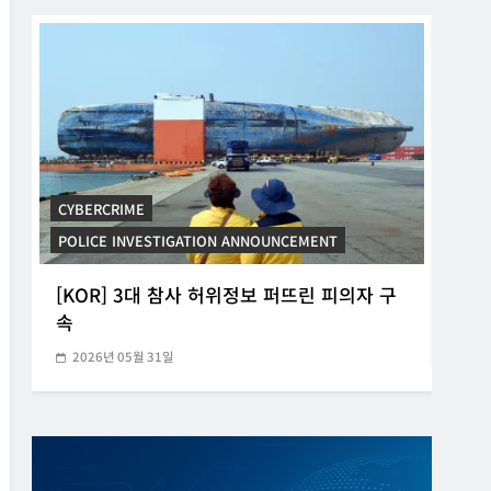
CYBERCRIME
POLICE INVESTIGATION ANNOUNCEMENT
CYB
[KOR] 3대 참사 허위정보 퍼뜨린 피의자 구
[K
속
20
2026년 05월 31일