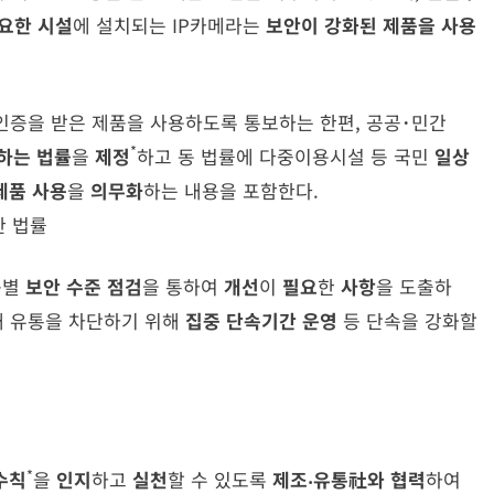
요한 시설
에 설치되는 IP카메라는
보안이 강화된 제품을 사용
인증을 받은 제품을 사용하도록 통보하는 한편, 공공･민간
*
하는 법률
을
제정
하고 동 법률에 다중이용시설 등 국민
일상
제품 사용
을
의무화
하는 내용을 포함한다.
한 법률
품별
보안 수준 점검
을 통하여
개선
이
필요
한
사항
을 도출하
국내 유통을 차단하기 위해
집중 단속기간 운영
등 단속을 강화할
*
수칙
을
인지
하고
실천
할 수 있도록
제조‧유통社와 협력
하여