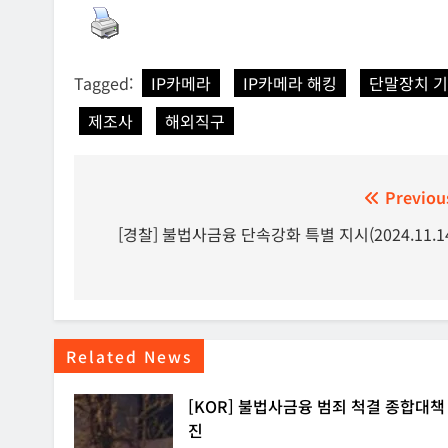
Tagged:
IP카메라
IP카메라 해킹
단말장치 
제조사
해외직구
글
Previou
탐
[경찰] 불법사금융 단속강화 특별 지시(2024.11.1
색
Related News
[KOR] 불법사금융 범죄 척결 종합대책
진