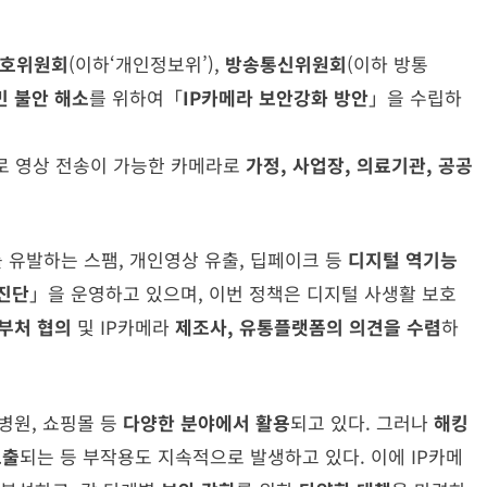
호위원회
(이하‘개인정보위’),
방송통신위원회
(이하 방통
민 불안 해소
를 위하여「
IP카메라 보안강화 방안
」을 수립하
로 영상 전송이 가능한 카메라로
가정, 사업장, 의료기관, 공공
 유발하는 스팸, 개인영상 유출, 딥페이크 등
디지털 역기능
진단
」을 운영하고 있으며, 이번 정책은 디지털 사생활 보호
부처 협의
및 IP카메라
제조사, 유통플랫폼의 의견을 수렴
하
 병원, 쇼핑몰 등
다양한 분야에서 활용
되고 있다. 그러나
해킹
노출
되는 등 부작용도 지속적으로 발생하고 있다. 이에 IP카메