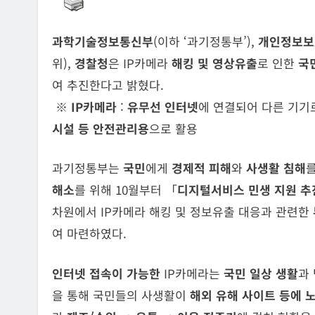
과학기술정보통신부
(이하 ‘과기정통부’),
개인정보보
위),
경찰청
은 IP카메라
해킹 및 영상유출
로 인한
국
여 추진한다고 밝혔다.
※
IP카메라
:
유무선 인터넷
에 연결되어 다른 기기
시설 등 안전관리용
으로 활용
과기정통부는
국민
에게
경제적 피해
와
사생활 침해
를
해소
를 위해 10월부터 「
디지털서비스 민생 지원 추
차원에서 IP카메라 해킹 및 정보유출 대응과 관련한
여 마련하였다.
인터넷 접속이 가능한
IP카메라는
국민
일상 생활
과
을 통해 국민들의 사생활이
해외 유해 사이트 등에 