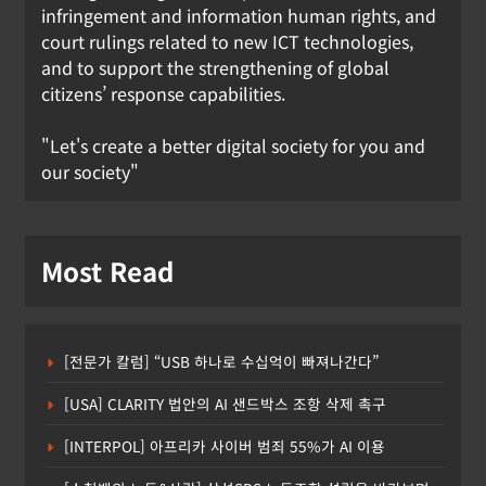
부터 시행
infringement and information human rights, and
court rulings related to new ICT technologies,
강철하 선임기자
2026년 07월 01일
and to support the strengthening of global
0
citizens’ response capabilities.
"Let's create a better digital society for you and
our society"
Most Read
[전문가 칼럼] “USB 하나로 수십억이 빠져나간다”
[USA] CLARITY 법안의 AI 샌드박스 조항 삭제 촉구
[INTERPOL] 아프리카 사이버 범죄 55%가 AI 이용