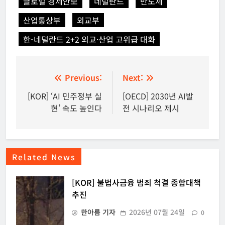
글로벌 경제안보
네덜란드
반도체
산업통상부
외교부
한-네덜란드 2+2 외교·산업 고위급 대화
글
Previous:
Next:
탐
[KOR] ‘AI 민주정부 실
[OECD] 2030년 AI발
현’ 속도 높인다
전 시나리오 제시
색
Related News
[KOR] 불법사금융 범죄 척결 종합대책
추진
한아름 기자
2026년 07월 24일
0