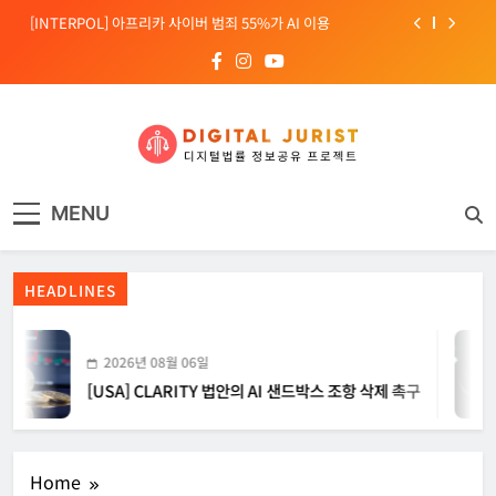
Skip
[INTERPOL] 아프리카 사이버 범죄 55%가 AI 이용
to
content
[소청백의 노동&사람] 삼성SDS 노동조합 설립을 바라보며
[전문가 칼럼] “USB 하나로 수십억이 빠져나간다”
[USA] CLARITY 법안의 AI 샌드박스 조항 삭제 촉구
디지털주리스트
디지털 사회를 위한 법률정보서비스
[INTERPOL] 아프리카 사이버 범죄 55%가 AI 이용
MENU
[소청백의 노동&사람] 삼성SDS 노동조합 설립을 바라보며
HEADLINES
2026년 08월 06일
[USA] CLARITY 법안의 AI 샌드박스 조항 삭제 촉구
Home