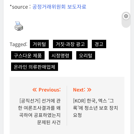
*source :
공정거래위원회 보도자료
Tagged:
거위털
거짓·과장 광고
경고
구스다운 제품
시정명령
오리털
온라인 의류판매업체
글
Previous:
Next:
탐
[공직선거] 선거에 관
[KOR] 한국, 엑스 ‘그
한 여론조사결과를 왜
록’에 청소년 보호 장치
색
곡하여 공표하였는지
요청
문제된 사건