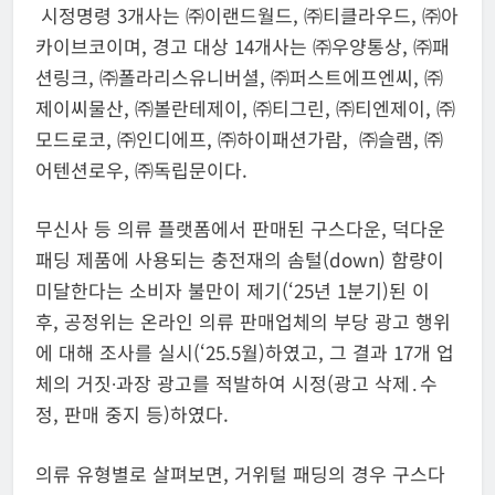
시정명령 3개사는 ㈜이랜드월드, ㈜티클라우드, ㈜아
카이브코이며, 경고 대상 14개사는 ㈜우양통상, ㈜패
션링크, ㈜폴라리스유니버셜, ㈜퍼스트에프엔씨, ㈜
제이씨물산, ㈜볼란테제이, ㈜티그린, ㈜티엔제이, ㈜
모드로코, ㈜인디에프, ㈜하이패션가람, ㈜슬램, ㈜
어텐션로우, ㈜독립문이다.
무신사 등 의류 플랫폼에서 판매된 구스다운, 덕다운
패딩 제품에 사용되는 충전재의 솜털(down) 함량이
미달한다는 소비자 불만이 제기(‘25년 1분기)된 이
후, 공정위는 온라인 의류 판매업체의 부당 광고 행위
에 대해 조사를 실시(‘25.5월)하였고, 그 결과 17개 업
체의 거짓∙과장 광고를 적발하여 시정(광고 삭제․수
정, 판매 중지 등)하였다.
의류 유형별로 살펴보면, 거위털 패딩의 경우 구스다