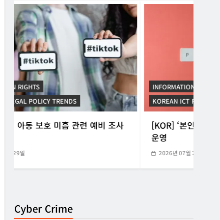
INFORMATION RIGHTS
INF
KOREAN ICT POLICY TRENDS
KORE
[KOR] ‘본인전송요구권’ 사전협의 지원 시범
[K
운영
망법
2026년 07월 21일
20
Cyber Crime