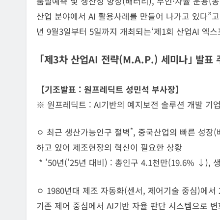
품질예측 및 생산성 향상(배터리), 무인·자율 운용(농
산업 분야에서 AI 활용사례를 만들어 나가고 있다”고
년 9월3일부터 5일까지 개최되는‘제1회 산업AI 엑
｢제3차 산업AI 전략(M.A.P.) 세미나｣ 발표
【기조발표 : 원프레딕트 성민석 부사장】
※ 원프레딕트 : AI기반의 예지보전 솔루션 개발 기
*
ㅇ 최근 생산가능인구 절벽
, 중국산업의 빠른 성장(
하고 있어 제조현장의 혁신이 필요한 상황
* ’50년(’25년 대비) : 총인구 4.1천만(19.6% ↓)
ㅇ 1980년대 제조 자동화(센서, 제어기술 중심)에서
기존 제어 중심에서 AI기반 자율 판단 시스템으로 변