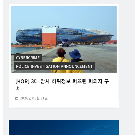
CYBERCRIME
KOREAN ICT POLICY TRENDS
CYB
[KOR] 중기 대상 랜섬웨어 보안권고문 배포
[K
2026년 04월 16일
20