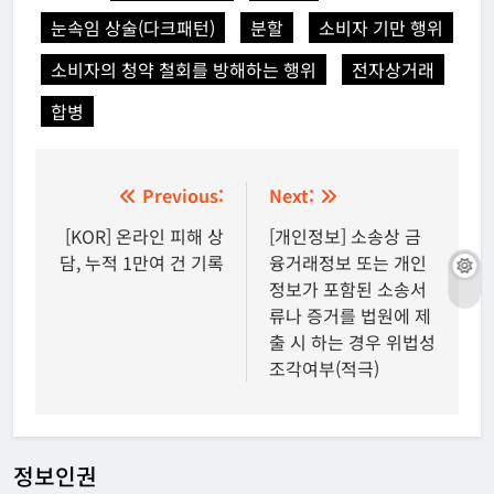
눈속임 상술(다크패턴)
분할
소비자 기만 행위
소비자의 청약 철회를 방해하는 행위
전자상거래
합병
글
Previous:
Next:
탐
[KOR] 온라인 피해 상
[개인정보] 소송상 금
담, 누적 1만여 건 기록
융거래정보 또는 개인
색
정보가 포함된 소송서
류나 증거를 법원에 제
출 시 하는 경우 위법성
조각여부(적극)
정보인권