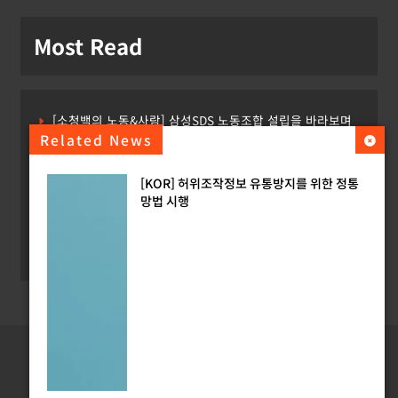
Most Read
[소청백의 노동&사람] 삼성SDS 노동조합 설립을 바라보며
Related News
[Russia] 텔레그램 설립자 파벨 두로프 기소
[KOR] 허위조작정보 유통방지를 위한 정통
[KOR] ‘AI 데이터센터 얼라이언스’ 출범
망법 시행
[EU] 틱톡의 아동 보호 미흡 관련 예비 조사결과 발표
[USA] 백악관, 제네시스 미션에 50억 달러 이상 지원
Copyright ©
Digital-Jurist.com
All rights reserved.
홈
Privacy Policy
Contact Us