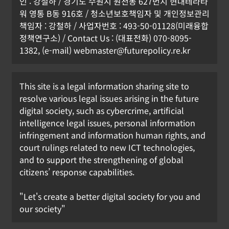
인 : 강철하 / 경기도 수원시 원천동 627번지 현대테라타
워 영통 B동 916호 / 청소년보호책임자 및 개인정보관리
책임자 : 강철하 / 사업자번호 : 493-50-01128(미래융합
정책연구소) / Contact Us : (대표전화) 070-8095-
1382, (e-mail) webmaster@futurepolicy.re.kr
This site is a legal information sharing site to
resolve various legal issues arising in the future
digital society, such as cybercrime, artificial
intelligence legal issues, personal information
infringement and information human rights, and
court rulings related to new ICT technologies,
and to support the strengthening of global
citizens’ response capabilities.
"Let's create a better digital society for you and
our society"