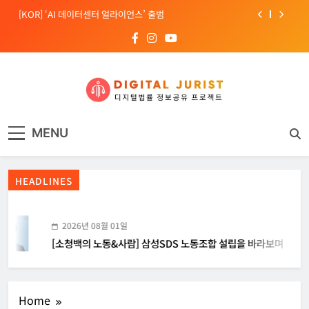
Skip
[KOR] ‘AI 데이터센터 얼라이언스’ 출범
to
content
[EU] 틱톡의 아동 보호 미흡 관련 예비 조사결과 발표
[소청백의 노동&사람] 삼성SDS 노동조합 설립을 바라보며
[Russia] 텔레그램 설립자 파벨 두로프 기소
디지털주리스트
디지털 사회를 위한 법률정보서비스
[KOR] ‘AI 데이터센터 얼라이언스’ 출범
MENU
[EU] 틱톡의 아동 보호 미흡 관련 예비 조사결과 발표
HEADLINES
2026년 08월 01일
[소청백의 노동&사람] 삼성SDS 노동조합 설립을 바라보며
Home