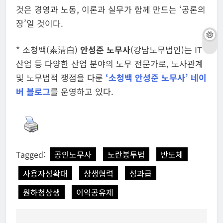
것은 경영과 노동, 이론과 실무가 함께 만드는 ‘공론의
장’일 것이다.
​* 소청백(素淸白)
안성준 노무사
(강남노무법인)는 IT
산업 등 다양한 산업 분야의 노무 전문가로, 노사관계
및 노무법적 쟁점을 다룬
‘소청백 안성준 노무사’ 네이
버 블로그
를 운영하고 있다.
Tagged:
공인노무사
노란봉투법
반도체
사용자성확대
상생협력
성과급
원하청상생
이익공유제