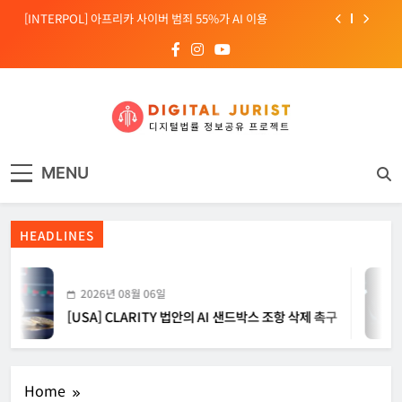
Skip
[INTERPOL] 아프리카 사이버 범죄 55%가 AI 이용
to
content
[소청백의 노동&사람] 삼성SDS 노동조합 설립을 바라보며
[전문가 칼럼] “USB 하나로 수십억이 빠져나간다”
[USA] CLARITY 법안의 AI 샌드박스 조항 삭제 촉구
디지털주리스트
디지털 사회를 위한 법률정보서비스
[INTERPOL] 아프리카 사이버 범죄 55%가 AI 이용
MENU
[소청백의 노동&사람] 삼성SDS 노동조합 설립을 바라보며
HEADLINES
2026년 08월 06일
[USA] CLARITY 법안의 AI 샌드박스 조항 삭제 촉구
Home