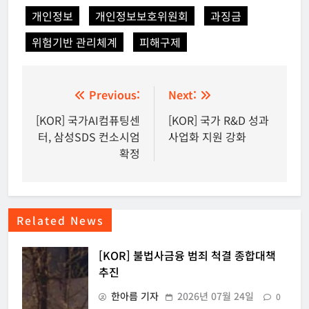
개인정보
개인정보보호위원회
과징금
위험기반 관리체계
피해구제
글
Previous:
Next:
탐
[KOR] 국가AI컴퓨팅센
[KOR] 국가 R&D 성과
터, 삼성SDS 컨소시엄
사업화 지원 강화
색
확정
Related News
[KOR] 불법사금융 범죄 척결 종합대책
추진
한아름 기자
2026년 07월 24일
0