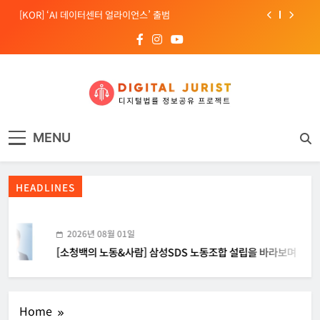
Skip
[KOR] ‘AI 데이터센터 얼라이언스’ 출범
to
content
[EU] 틱톡의 아동 보호 미흡 관련 예비 조사결과 발표
[소청백의 노동&사람] 삼성SDS 노동조합 설립을 바라보며
[Russia] 텔레그램 설립자 파벨 두로프 기소
디지털주리스트
디지털 사회를 위한 법률정보서비스
[KOR] ‘AI 데이터센터 얼라이언스’ 출범
MENU
[EU] 틱톡의 아동 보호 미흡 관련 예비 조사결과 발표
HEADLINES
2026년 08월 01일
[소청백의 노동&사람] 삼성SDS 노동조합 설립을 바라보며
Home