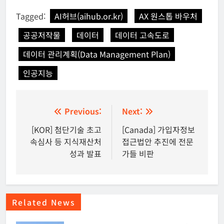
Tagged:
AI허브(aihub.or.kr)
AX 원스톱 바우처
공공저작물
데이터
데이터 고속도로
데이터 관리계획(Data Management Plan)
인공지능
글
Previous:
Next:
탐
[KOR] 첨단기술 초고
[Canada] 가입자정보
속심사 등 지식재산처
접근법안 추진에 전문
색
성과 발표
가들 비판
Related News