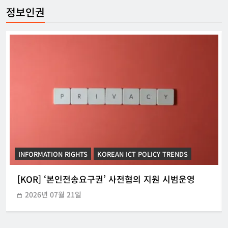
정보인권
[USA] 백악관, 제네시스 미션에 50억 달
러 이상 지원
강철하 선임기자
2026년 07월 27일
0
[OECD] 노동 시장에서 AI 관련 최근 정
책 동향
디지털주리스트
2026년 07월 27일
0
[KOR] 이 대통령, 샌프란시스코 AI 선언
INFORMATION RIGHTS
KOREAN ICT POLICY TRENDS
강철하 선임기자
2026년 07월 25일
[KOR] ‘본인전송요구권’ 사전협의 지원 시범운영
0
2026년 07월 21일