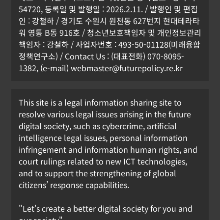
54720, 등록일 및 발행일 : 2026.2.11. / 발행인 및 편집
인 : 강철하 / 경기도 수원시 원천동 627번지 현대테라타
워 영통 B동 916호 / 청소년보호책임자 및 개인정보관리
책임자 : 강철하 / 사업자번호 : 493-50-01128(미래융합
정책연구소) / Contact Us : (대표전화) 070-8095-
1382, (e-mail) webmaster@futurepolicy.re.kr
This site is a legal information sharing site to
resolve various legal issues arising in the future
digital society, such as cybercrime, artificial
intelligence legal issues, personal information
infringement and information human rights, and
court rulings related to new ICT technologies,
and to support the strengthening of global
citizens’ response capabilities.
"Let's create a better digital society for you and
our society"