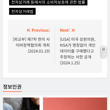
전자상거래 등에서의 소비자보호에 관한 법률
전자상거래법
글
Previous:
Next:
탐
[외교부] 제7차 한미 사
[USA] 미국 상원의원,
이버정책협의회 개최
NSA가 영장없이 개인
색
(2024.01.19)
데이터를 구매했다고
주장하는 서한 공개
(2024.1.25)
정보인권