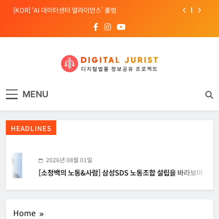
Skip
[KOR] ‘AI 데이터센터 얼라이언스’ 출범
to
content
[EU] 틱톡의 아동 보호 미흡 관련 예비 조사결과 발표
[소청백의 노동&사람] 삼성SDS 노동조합 설립을 바라보며
[Russia] 텔레그램 설립자 파벨 두로프 기소
디지털주리스트
디지털 사회를 위한 법률정보서비스
[KOR] ‘AI 데이터센터 얼라이언스’ 출범
MENU
[EU] 틱톡의 아동 보호 미흡 관련 예비 조사결과 발표
HEADLINES
2026년 08월 01일
[소청백의 노동&사람] 삼성SDS 노동조합 설립을 바라보며
Home