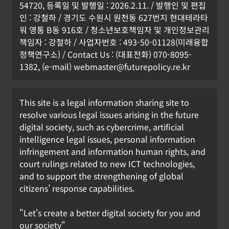
54720, 등록일 및 발행일 : 2026.2.11. / 발행인 및 편집
인 : 강철하 / 경기도 수원시 원천동 627번지 현대테라타
워 영통 B동 916호 / 청소년보호책임자 및 개인정보관리
책임자 : 강철하 / 사업자번호 : 493-50-01128(미래융합
정책연구소) / Contact Us : (대표전화) 070-8095-
1382, (e-mail) webmaster@futurepolicy.re.kr
This site is a legal information sharing site to
resolve various legal issues arising in the future
digital society, such as cybercrime, artificial
intelligence legal issues, personal information
infringement and information human rights, and
court rulings related to new ICT technologies,
and to support the strengthening of global
citizens’ response capabilities.
"Let's create a better digital society for you and
our society"