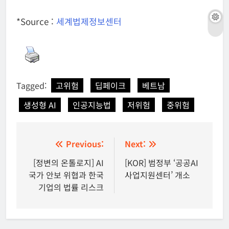
*Source :
세계법제정보센터
Tagged:
고위험
딥페이크
베트남
생성형 AI
인공지능법
저위험
중위험
글
Previous:
Next:
탐
[정변의 온톨로지] AI
[KOR] 범정부 ‘공공AI
국가 안보 위협과 한국
사업지원센터’ 개소
색
기업의 법률 리스크