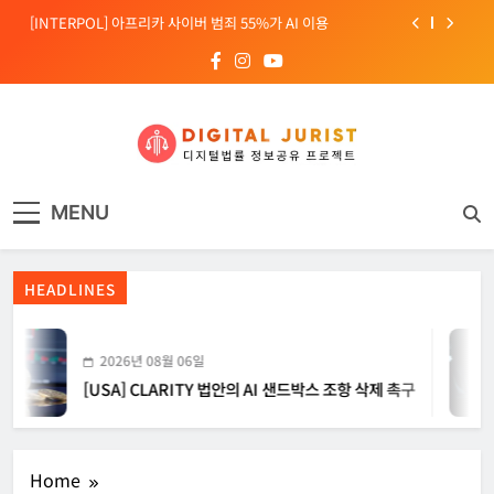
Skip
[INTERPOL] 아프리카 사이버 범죄 55%가 AI 이용
to
content
[소청백의 노동&사람] 삼성SDS 노동조합 설립을 바라보며
[전문가 칼럼] “USB 하나로 수십억이 빠져나간다”
[USA] CLARITY 법안의 AI 샌드박스 조항 삭제 촉구
디지털주리스트
디지털 사회를 위한 법률정보서비스
[INTERPOL] 아프리카 사이버 범죄 55%가 AI 이용
MENU
[소청백의 노동&사람] 삼성SDS 노동조합 설립을 바라보며
HEADLINES
2026년 08월 06일
[USA] CLARITY 법안의 AI 샌드박스 조항 삭제 촉구
Home