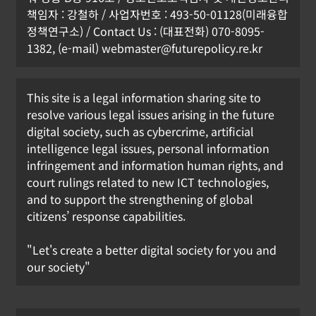
책임자 : 강철하 / 사업자번호 : 493-50-01128(미래융합
정책연구소) / Contact Us : (대표전화) 070-8095-
1382, (e-mail) webmaster@futurepolicy.re.kr
This site is a legal information sharing site to
resolve various legal issues arising in the future
digital society, such as cybercrime, artificial
[KOR] 휴대전화 개통 시 안면인증, 6일
intelligence legal issues, personal information
부터 시행
infringement and information human rights, and
court rulings related to new ICT technologies,
강철하 선임기자
2026년 07월 01일
and to support the strengthening of global
0
citizens’ response capabilities.
"Let's create a better digital society for you and
our society"