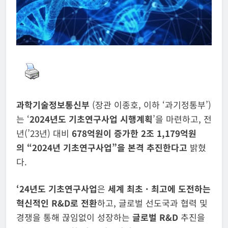
과학기술정보통신부
(장관 이종호, 이하 ‘과기정통부’)
는 ‘
2024
년도 기초연구사업
시행계획
’을 마련하고, 전
년(’23년) 대비
678
억원이 증가한
2
조
1,179
억원
의
“2024년 기초연구사업”을 본격 추진한다고
밝혔
다.
‘24년도 기초연구사업
은
세계 최초 · 최고에 도전하는
혁신적인 R&D로 전환
하고, 글로벌 선도국과 협력 및
경쟁을 통해 끊임없이 성장하는
글로벌 R&D
추진을