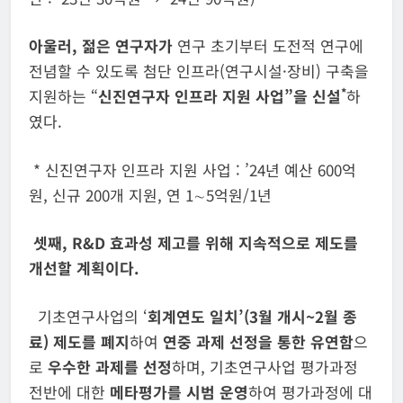
아울러
,
젊은 연구자가
연구 초기부터 도전적 연구에
전념할 수 있도록
첨단 인프라(연구시설·장비) 구축을
*
지원하는 “
신진연구자 인프라 지원 사업”을
신설
하
였다.
* 신진연구자 인프라 지원 사업 : ’24년 예산 600억
원, 신규 200개 지원, 연 1∼5억원/1년
셋
째
, R&D
효과성 제고를 위해 지속적으로
제도를
개선할 계획이다
.
기초연구사업의 ‘
회계연도 일치’
(3월 개시~2월 종
료)
제도를 폐지
하여
연중
과제 선
정을 통한 유연함
으
로
우수한 과제를 선정
하며, 기초연구사업 평가과정
전반에 대한
메타평가를 시범 운영
하여 평가과정에 대