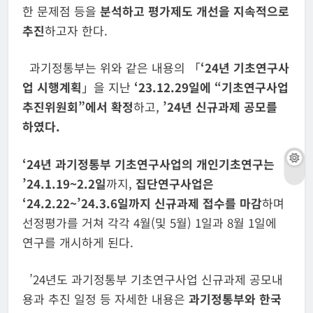
한 문제점 등을
분석하고 평가제도 개선을 지속적으로
추진
하고자 한다.
과기정통부는 위와 같은 내용의 「
‘
24
년 기초연구사
업 시행계획
」을 지난
‘
23.12.29
일에
“기초연구사업
추진위원회”
에서 확정
하고,
’
24
년
신규과제 공모를
하였다
.
‘
24
년 과기정통부 기초연구사업의
개
인기초연구는
’24.1.19~2.2일
까지,
집단연구사업은
‘
24.2.22~
’
24.3.6
일까지 신규과제 접수를 마감
하며
선정평가를 거쳐 각각 4월(및 5월) 1일과 8월 1일에
연구를 개시하게 된다.
’24년도 과기정통부 기초연구사업 신규과제 공모내
용과 추진 일정 등 자세한 내용은
과기정통부와 한국