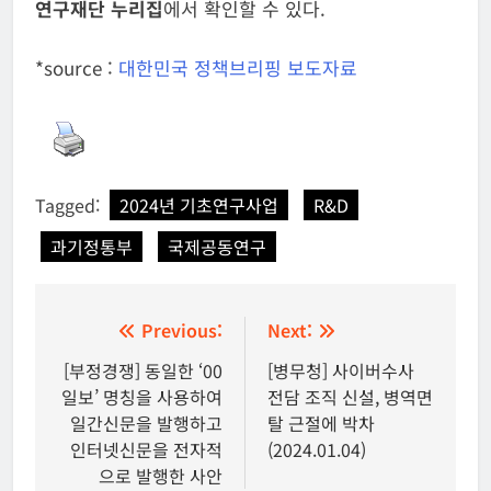
연구재단 누리집
에서 확인할 수 있다.
*source :
대한민국 정책브리핑 보도자료
Tagged:
2024년 기초연구사업
R&D
과기정통부
국제공동연구
글
Previous:
Next:
탐
[부정경쟁] 동일한 ‘00
[병무청] 사이버수사
일보’ 명칭을 사용하여
전담 조직 신설, 병역면
색
일간신문을 발행하고
탈 근절에 박차
인터넷신문을 전자적
(2024.01.04)
으로 발행한 사안