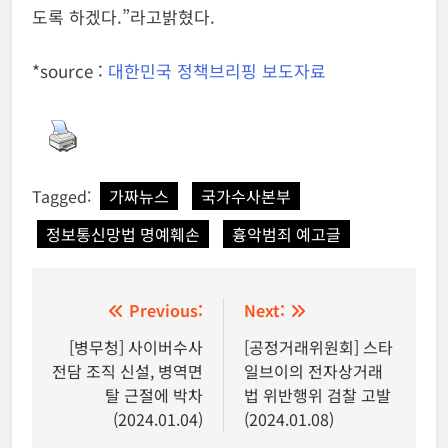
도록 하겠다.”라고밝혔다.
*source :
대한
민국 정책브리핑 보도자료
Tagged:
가짜뉴스
국가수사본부
정보통신망법 명예훼손
흉악범죄 예고글
글
Previous:
Next:
탐
[병무청] 사이버수사
[공정거래위원회] 스타
전담 조직 신설, 병역면
일브이의 전자상거래
색
탈 근절에 박차
법 위반행위 검찰 고발
(2024.01.04)
(2024.01.08)