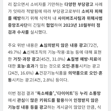
리 잡으면서 소비자를 기만하는
다양한 부당광고
사례
가 잇따라 적발됨에 따라 부당광고로부터
소비자 피해
를 예방
하기 위해 식약처 내
사이버조사팀과 위해사범
중앙조사단
이 긴밀히
협업
하여
2023년 10월부터 점
검과 수사를
실시했다.
주요 위반 내용은
▲
심의받지 않은 내용 광고
(72건,
49.7%) ▲신체조직의 기능·작용·효능 등에 대해 표현
한
거짓·과장 광고
(45건, 31.0%) ▲
질병 예방·치료
에
대한
효능·효과
가 있는 것으로
오인‧혼동
시키는
광고
(24건,
16.6%) ▲건강기능식품을
의약품으로 오인·혼
동
시키는
광고(4건,
2.8%) 등이다.
이번 점검 결과
‘독소배출’,‘다이어트’
등
누리 소통망
에서
관심
이
많은
키워드를 활용
하여
인정받지 않은
기능성 내용 등을 광고
하는 게시글이 많았던 만큼, 식