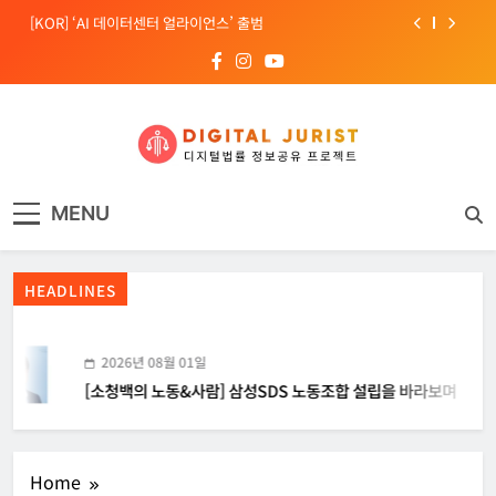
Skip
[KOR] ‘AI 데이터센터 얼라이언스’ 출범
to
content
[EU] 틱톡의 아동 보호 미흡 관련 예비 조사결과 발표
[소청백의 노동&사람] 삼성SDS 노동조합 설립을 바라보며
[Russia] 텔레그램 설립자 파벨 두로프 기소
디지털주리스트
디지털 사회를 위한 법률정보서비스
[KOR] ‘AI 데이터센터 얼라이언스’ 출범
MENU
[EU] 틱톡의 아동 보호 미흡 관련 예비 조사결과 발표
HEADLINES
2026년 08월 01일
[소청백의 노동&사람] 삼성SDS 노동조합 설립을 바라보며
Home