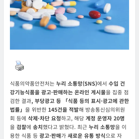
식품의약품안전처는
누리 소통망(SNS)
에서
수입 건
강기능식품을 광고·판매하는 온라인 게시물
을 집중 점
검한 결과
,
부당광고 등 「식품 등의 표시·광고에 관한
법률」
을 위반한
145건을 적발
해 방송통신심의위원
회 등에
삭제·차단 요청
하고, 해당
계정 운영자 20명
을
검찰
에
송치
했다고 밝혔다. 최근
누리 소통망
을 이
용한 식품 등
광고·판매
가
새로운
유통 방식
으로 자