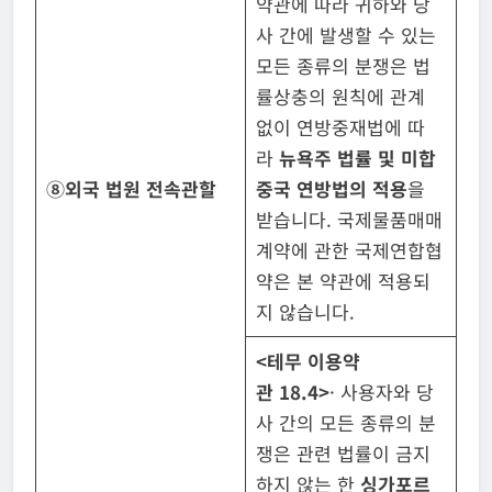
약관에 따라 귀하와 당
사 간에 발생할 수 있는
모든 종류의 분쟁은 법
률상충의 원칙에 관계
없이 연방중재법에 따
라
뉴욕주 법률 및 미
합
⑧
외국 법원 전속관할
중국 연방법의 적용
을
받습니다. 국제물품매매
계약에 관한 국제연합협
약은 본 약관에 적용되
지 않습니다.
<
테무 이용약
관
18.4>
· 사용자와 당
사 간의 모든 종류의 분
쟁은 관련 법률이 금지
하지 않는 한
싱가
포르