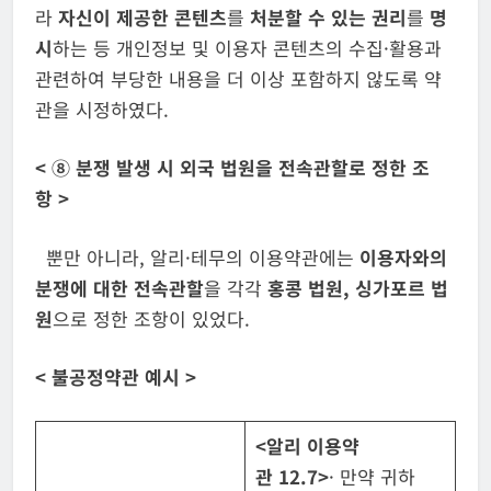
라
자신이 제공한 콘텐츠
를
처분할 수 있는 권리
를
명
시
하는 등 개인정보 및 이용자 콘텐츠의 수집·활용과
관련하여 부당한 내용을 더 이상 포함하지 않도록 약
관을 시정하였다.
<
⑧ 분쟁 발생 시 외국 법원을 전속관할로 정한 조
항
>
뿐만 아니라, 알리·테무의 이용약관에는
이용자와의
분쟁에 대한 전속관할
을 각각
홍콩 법원
,
싱가포르 법
원
으로 정한 조항이 있었다.
<
불공정약관 예시
>
<
알리 이용약
관
12.7>
· 만약 귀하