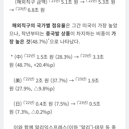
(
’
21
년
)
(
’
22
년
)
(해외직구 금액)
5.1조 원 →
5.3조 원
(
’
23
년
)
→
6.8조 원
해외직구의 국가별 점유율
은 그간 미국이 가장 높았
으나, 작년부터는
중국발 상품
이 차지하는 비중이
가
*
장 높은 것
(48.7%)
으로 나타났다.
(
’
22
년
)
(
’
23
년
)
* (中)
1.5조 원 (28.3%) →
3.3조
원 (48.7%, +20.4%p)
(
’
22
년
)
(
’
23
년
)
(美)
2조 원 (37.7%) →
1.9조
원 (27.9%, △9.8%p)
(
’
22
년
)
(
’
23
년
)
(日)
0.4조 원 (7.5%) →
0.5조
원 (7.3%, △0.2%p)
이와 함께 알리익스프레스(이하 ‘알리’)·테무 등 중