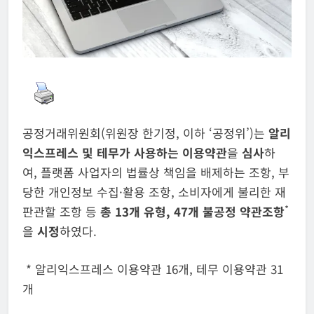
공정거래위원회(위원장 한기정, 이하 ‘공정위’)는
알리
익스프레스
및 테무가
사용하는 이용약관
을
심사
하
여, 플랫폼 사업자의 법률상 책임을 배제하는 조항, 부
당한 개인정보 수집·활용 조항, 소비자에게 불리한 재
*
판관할 조항 등
총
13
개
유형
,
47
개 불공정 약관조항
을
시정
하였다.
* 알리익스프레스 이용약관 16개, 테무 이용약관 31
개