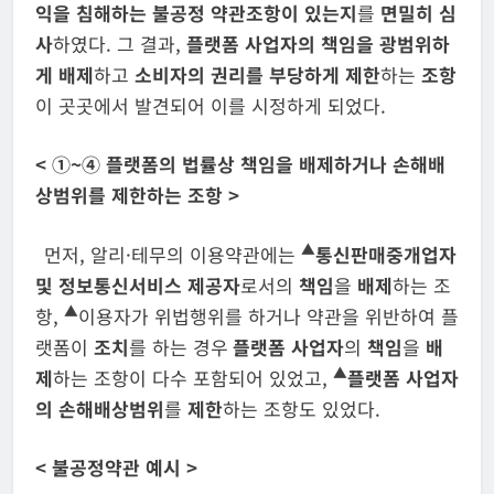
익을 침해
하는 불공정
약관조항이 있는지
를
면밀히 심
사
하였다. 그 결과,
플랫폼 사업자의 책임을
광범위하
게 배제
하고
소비자의 권리를 부당하게 제한
하는
조항
이 곳곳에서 발견되어 이를 시정하게 되었다.
<
①
~
④ 플랫폼의 법률상 책임을 배제하거나 손해배
상범위를 제한하는 조항
>
▲
먼저, 알리·테무의 이용약관에는
통신판매중개업자
및 정보통신서비스 제공자
로서의
책임
을
배제
하는 조
▲
항,
이용자가 위법행위를 하거나 약관을 위반하여 플
랫폼이
조치
를 하는 경우
플랫폼 사업자
의
책임
을
배
▲
제
하는 조항이 다수 포함되어 있었고,
플랫폼
사업자
의 손해배상범위
를
제한
하는 조항도 있었다.
<
불공정약관 예시
>