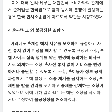
이에 대해 알리·테무는 대한민국 소비자와의 관계에
서
준거법
을
한국법
으로 함과 동시에
분쟁
이 발생하는
경우
한국 민사소송법
에 따르도록 약관을 시정하였다.
<
⑨∼⑬ 그 외 불공정한 조항
>
▲
이외에도
계정 해지 사유
를
모호하게 규정
하고
사
▲
전 통지 없이
계정을
해지
할 수 있도록 규정한 조항,
웹 사이트 접속 행위
를
약관 변경에 동의하는
의사표
▲
시로 의제
하는 조항,
사전 통지 없이
서비스를 변경
▲
하거나 중단
할 수 있도록 한 조항,
이용자 정보 공개
▲
과정
에서 손해 발생 시
소송 제기를 금지
하는 조항
,
재판을 받을 권리
를 포기하고
중재를 강제하는 조항
이
있었으며 이에 대해 알리·테무는 해당 조항을 삭제하
거나 수정하여
불공정성을 해소
하였다.