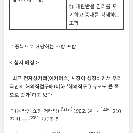
⑬ 재판받을 권리를 포
기하고 중재를 강제하는
조항
* 중복으로 해당하는 조항 포함
<
심사 배경
>
최근
전자상거래
(
이커머스
)
시장이 성장
하면서 우리
국민의
해외직접구매
(
이하 ‘해외직구’
)
규모도
큰 폭
*
으로 증가
하고 있다.
(
’
21
년
)
(
’
22
년
)
* (온라인 쇼핑 거래액)
190조 원 →
210
(
’
23
년
)
조 원 →
227조 원