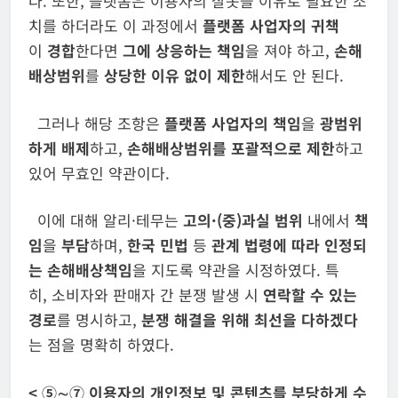
다. 또한, 플랫폼은 이용자의 잘못을 이유로 필요한 조
치를 하더라도 이 과정에서
플랫폼 사업자의 귀책
이
경합
한다면
그에 상응하는 책임
을 져야 하고,
손해
배상범위
를
상당한 이유 없이 제한
해서도 안 된다.
그러나 해당 조항은
플랫폼 사업자의
책임
을
광범위
하게 배제
하고,
손해
배상범위를
포괄적으로 제한
하고
있어 무효인 약관이다.
이에 대해 알리·테무는
고의·
(
중
)
과실 범위
내에서
책
임
을
부담
하며,
한국
민법
등
관계 법령에 따라 인정되
는 손해배상책임
을 지도록 약관을 시정하였다. 특
히, 소비자와 판매자 간 분쟁 발생 시
연락할 수 있는
경로
를 명시하고,
분쟁
해결을 위해 최선을 다하겠다
는 점을 명확히 하였다.
<
⑤∼⑦ 이용자의 개인정보 및 콘텐츠를 부당하게 수