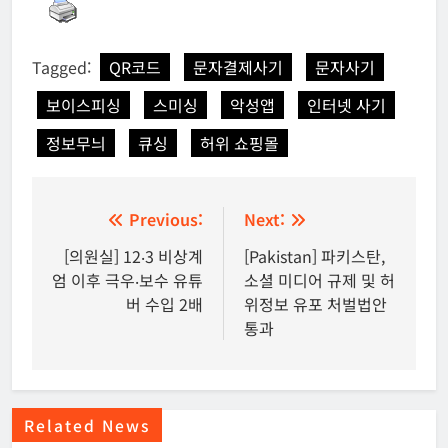
Tagged:
QR코드
문자결제사기
문자사기
보이스피싱
스미싱
악성앱
인터넷 사기
정보무늬
큐싱
허위 쇼핑몰
글
Previous:
Next:
탐
[의원실] 12‧3 비상계
[Pakistan] 파키스탄,
엄 이후 극우‧보수 유튜
소셜 미디어 규제 및 허
색
버 수입 2배
위정보 유포 처벌법안
통과
Related News