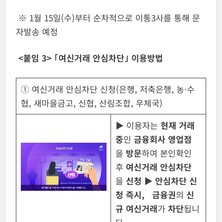
※ 1월 15일(수)부터 순차적으로 이통3사를 통해 문
자발송 예정
<붙임 3> ｢여신거래 안심차단｣ 이용방법
① 여신거래 안심차단 신청(은행, 저축은행, 농·수
협, 새마을금고, 신협, 산림조합, 우체국)
▶
이용자는
현재 거래
중
인
금융회사 영업점
을
방문
하여 본인확인
후
여신거래 안심차단
을
신
청
▶ 안심차단 신
청 즉시,
금융권
의
신
규 여신거래
가
차단
됩니