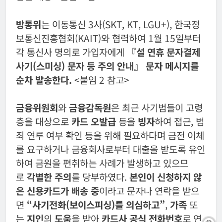
방통위
는 이동통신 3사(SKT, KT, LGU+), 한국정
보통신진흥협회(KAIT)와 협력하여 1월 15일부터
각 통신사 명의로 가입자에게
『설 연휴 문자결제
사기(스미싱) 문자 등 주의 안내』 문자 메시지를
순차 발송한다.
<붙임 2 참고>
금융위원회
와
금융감독원
은 최근 사기범들이 고령
층을 대상으로
카드 오발급
등을
빙자
하여 접근, 범
죄 연루 여부 확인 등을 위해 필요하다며 금전 이체
를 요구하거나 금융회사로부터 대출을 받도록 유인
하여 금원을 편취하는 사례가 발생하고 있으므
로
각별한 주의
를 당부하였다.
본인이 신청하지 않
은 신용카드가 배송 중
이라고 문자나 연락을 받으
면
“사기전화(보이스피싱)를 의심하고”
,
가족
또
는
지인
의
도움
을 받아
카드사 공식 전화번호
로 연