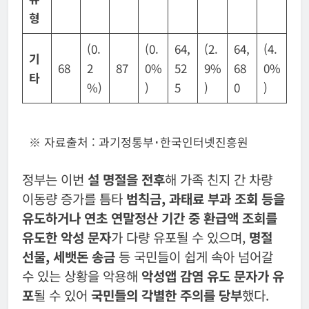
형
(0.
(0.
64,
(2.
64,
(4.
기
68
2
87
0%
52
9%
68
0%
타
%)
)
5
)
0
)
※ 자료출처 : 과기정통부･한국인터넷진흥원
정부는 이번
설 명절을 전후
해 가족 친지 간 차량
이동량 증가를 틈타
범칙금, 과태료 부과 조회 등을
유도하거나 연초 연말정산 기간 중 환급액 조회를
유도한 악성 문자
가 다량 유포될 수 있으며,
명절
선물, 세뱃돈 송금
등 국민들이 쉽게 속아 넘어갈
수 있는 상황을 악용해
악성앱 감염 유도 문자가 유
포
될 수 있어
국민들의 각별한 주의를 당부
했다.