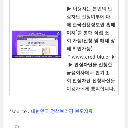
▶
이용자는 본인의 안
심차단 신청여부에 대
해
한국신용정보원 홈페
*
이지
를 통해
직접 조
회
가능
(
신청 및 해제 상
태 확인가능)
* www.credit4u.or.kr
▶
안심차단을 신청한
금융회사
에서
반기 1
회
안심차단 신청사실
을
이용자에게
통지
합니다.
*source :
대한민국 정책브리핑 보도자료