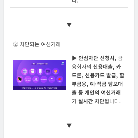
다.
▼
② 차단되는 여신거래
▶
안심차단 신청시
,
금
융회사의
신용대출
,
카
드
론
,
신용카드 발급
,
할
부금융
,
예
·
적금 담보대
출
등
개인의 여신거래
가
실시간 차단
됩니다.
▼