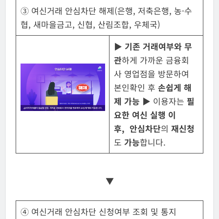
③ 여신거래 안심차단 해제(은행, 저축은행, 농·수
협, 새마을금고, 신협, 산림조합, 우체국)
▶
기존 거래여부와 무
관
하게 가까운 금융회
사 영업점을 방문하여
본인확인 후
손쉽게 해
제 가능
▶
이용자는
필
요한 여신 실행 이
후
,
안심차단
의
재신청
도
가능
합니다.
▼
④ 여신거래 안심차단 신청여부 조회 및 통지