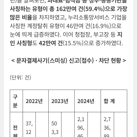
사칭하는 유형이 총 162만여 건(59.4%)으로 가장
많은 비율
을 차지하였고, 누리소통망서비스 기업을
사칭한 계정탈취 유형이 46만여 건(16.9%)으로
눈에 띄게 급증하였다. 이어 청첩장, 부고장 등
지
인 사칭형
도
42만여 건
(15.5%)으로 증가하였다.
< 문자결제사기(스미싱) 신고(접수)
·
차단 현황 >
(단위: 건)
구
2022년
2023년
2024년
합 계
분
2,1
2,7
37,
50
전
96,
36,
12
3,3
체
46
89