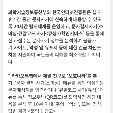
과학기술정보통신부와 한국인터넷진흥원은
설 연
휴기간 동안
문자사기에 신속하게 대응
할 수 있도
록
24시간 탐지체계를 운영
하고,
문자결제사기(스
*
미싱·큐알코드 사기<큐싱>)확인서비스
등을 통해
신고·접수된 문자사기 정보를 분석하여 금융사
기
사이트, 악성 앱 유포지 등에 대한 긴급 차단조
치
를 지원하여 국민들의 피해를 최소화할 계획이
다.
*
카카오톡앱에서 채널 친구로 ‘보호나라’를 추
가
, ‘문자 결제 사기(스미싱)’ 메뉴를 통해 의심되는
문자메시지를 입력하거나 ‘큐알코드 사기(큐싱)’ 메
뉴를 통해 정보무늬(QR코드)를 촬영하면 해당 내
용을 분석 후 10분 이내 ‘주의’, ‘악성’, 또는 ‘정상’
답변 제공 <붙임 1 참고>