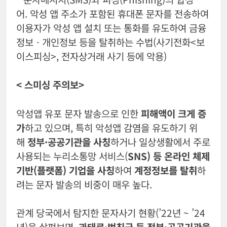
어. 악성 앱 주소가 포함된 휴대폰 문자를 전송하여
이용자가 악성 앱 설치 또는 통화를 유도하여 금융
정보ㆍ개인정보 등을 탈취하는 수법(사기전화<보
이스피싱>, 전자상거래 사기 등에 악용)
<
스미싱 주의보
>
악성앱 유포 문자 발송으로 인한
피해액이 크게 증
가
하고 있으며, 특히 악성앱 감염을 유도하기 위
해
정부·공공기관을 사칭
하거나 일상생활에서 주로
사용되는 누리소통망 서비스(
SNS) 등 온라인 체제
기반(플랫폼) 기업을 사칭
하여
계정정보를 탈취
하
려는 문자 발송의 비중이 매우 높다.
관계 당국에서 탐지한 문자사기 현황(’22년 ~ ’24
년)을 살펴보면,
과태료·범칙금 등 정부·공공기관을