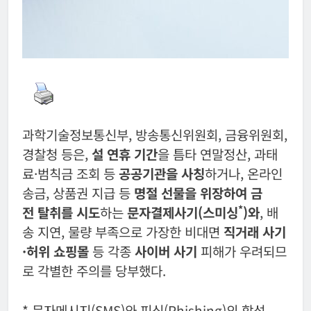
과학기술정보통신부, 방송통신위원회, 금융위원회,
경찰청 등은,
설 연휴 기간
을 틈타 연말정산, 과태
료·범칙금 조회 등
공공기관을 사칭
하거나, 온라인
송금, 상품권 지급 등
명절 선물을 위장하여 금
*
전 탈취를 시도
하는
문자결제사기(스미싱
)와
, 배
송 지연, 물량 부족으로 가장한 비대면
직거래 사기
·허위 쇼핑몰
등 각종
사이버 사기
피해가 우려되므
로 각별한 주의를 당부했다.
* 문자메시지(SMS)와 피싱(Phishing)의 합성