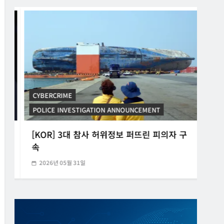
CYBERCRIME
POLICE INVESTIGATION ANNOUNCEMENT
CYB
[KOR] 3대 참사 허위정보 퍼뜨린 피의자 구
[K
속
20
2026년 05월 31일