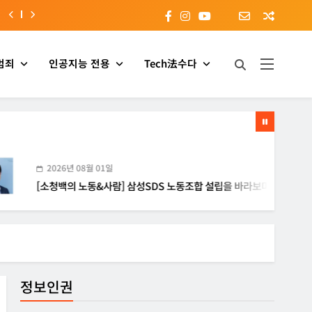
범죄
인공지능 전용
Tech法수다
026년 08월 01일
청백의 노동&사람] 삼성SDS 노동조합 설립을 바라보며
정보인권