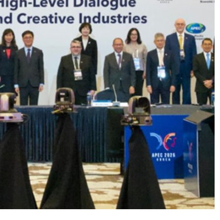
AI POLICY
CYBERCRIME
범죄 55%가
[KOR] AI 기반 ‘성착취물 탐지 프로그램’ 개
발·배포
2026년 07월 09일