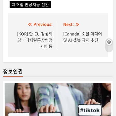
제조업 인공지능 전환
글
Previous:
Next:
탐
[KOR] 한-EU 정상회
[Canada] 소셜 미디어
담…디지털통상협정
및 AI 챗봇 규제 추진
색
서명 등
정보인권