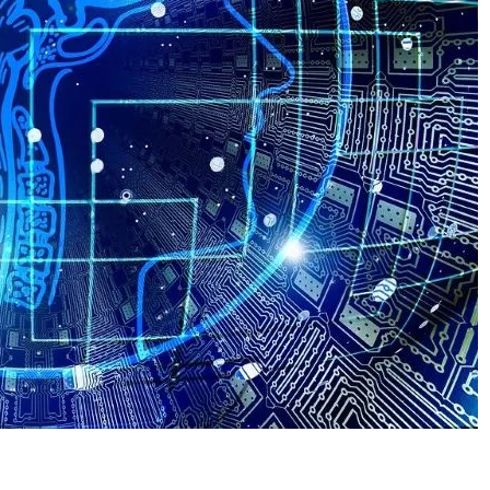
AI POLICY
CYBERCRIME
범죄 55%가
[KOR] AI 기반 ‘성착취물 탐지 프로그램’ 개
발·배포
2026년 07월 09일