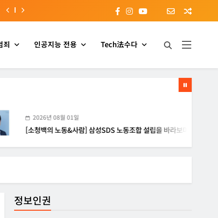
범죄
인공지능 전용
Tech法수다
26년 08월 01일
청백의 노동&사람] 삼성SDS 노동조합 설립을 바라보며
정보인권