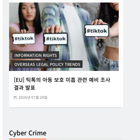
INFORMATION RIGHTS
INF
KOREAN ICT POLICY TRENDS
KORE
[KOR] ‘본인전송요구권’ 사전협의 지원 시범
[K
운영
망법
2026년 07월 21일
20
Cyber Crime