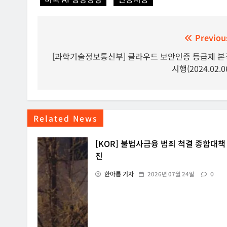
글
Previou
탐
[과학기술정보통신부] 클라우드 보안인증 등급제 본
시행(2024.02.0
색
Related News
[KOR] 불법사금융 범죄 척결 종합대책
진
한아름 기자
0
2026년 07월 24일