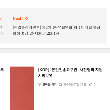
s:
Next:
격
[산업통상자원부] 제2차 한-유럽연합(EU) 디지털 통상
6)
협정 협상 열려(2024.02.19)
 추
[KOR] ‘본인전송요구권’ 사전협의 지원
시범운영
한아름 기자
0
2026년 07월 21일