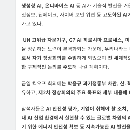
생성형 AI, 온디바이스 AI
등 AI가 기술적 발전을 
짓정보, 딥페이크, 사이버 보안 위협 등
고도화된 AI
가고 있다.
UN
고위급 자문기구
, G7 AI
히로시마 프로세스
,
을 정립하는 노력이 본격화되는 가운데, 우리나라는
로서
차기 정상회의를 수임
하게 되었으며
전 세계적
한 구체적인 논의를 주도
해 나갈 계획이다.
금일 킥오프 회의에는
박윤규 과기정통부 차관
,
산․
유하고,
제2차 정상회의의 주요 목표와 세부 내용에 
참석자들은
AI 안전성 평가, 기업이 취해야 할 조치,
내 AI 산업 환경에서 실현할 수 있는 글로벌 차원의 
기 위한 에너지 안전성 확보 등 지속가능한 AI 발전