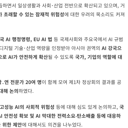
거듭하면서 일상생활과 사회･산업 전반으로 확산되고 있으며, 거
가 초래할 수 있는 잠재적 위험성
에 대한 우려의 목소리도 커져
미국
AI
행정명령
, EU AI
법
등 국제사회와 주요국에서 AI 규범
 디지털 기술･산업 역량을 인정받아
아시아 권역의
AI
강국으
으로
AI
가 안전하게 확산
될 수 있도록
국가
,
기업의 역할에 대
학․연 전문가 20여 명
이 함께 모여 제1차 정상회의 결과를 공
대해 논의
하였다.
 고성능 AI의 사회적 위험성
등에 대해 심도 있게 논의하고,
국
AI 안전성 확보 및 AI 막대한 전력소요‧탄소배출 등에 대응하
을 위한 제안
에 대해서도 의견을 나누었다.