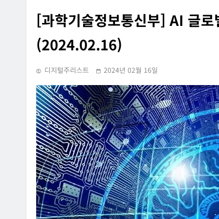
[과학기술정보통신부] AI 글로
(2024.02.16)
디지털주리스트
2024년 02월 16일
INFORMATION RIGHTS
SUPREME COURT RULING
OVERSEAS LEGAL POLICY TRENDS
홈페이지에 특정 정당과
[Russia] 텔레그램 설립자 파
내용의 글을 게시하거나
2026년 07월 31일
사·게시한 사건