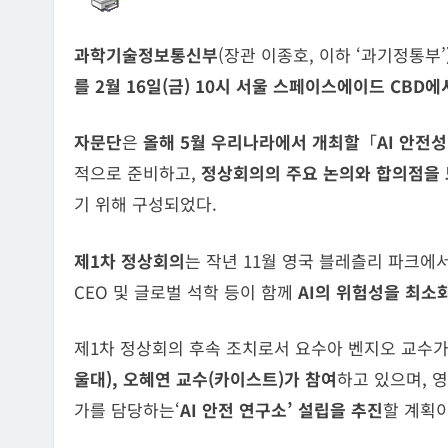
과학기술정보통신부
(장관 이종호, 이하 ‘과기정통부’
를
2
월
16
일
(
금
) 10
시 서울 스페이스에이드
CBD
에
자문단
은
올해 5월 우리나라에서 개최할
「
AI 안전
적으로 준비하고,
정상회의의 주요 논의와 합의점을
기 위해 구성되었다.
제1차 정상회의
는 작년 11월 영국 블레츨리 파크에
CEO 및 글로벌 석학 등이 함께
AI의 위험성을 최소
제1차 정상회의 후속 조치로서 요수아 벤지오 교수가
울대), 오혜연 교수(카이스트)가 참여
하고 있으며, 
가를 담당하는‘
AI 안전 연구소’ 설립을 추진
할 계획이