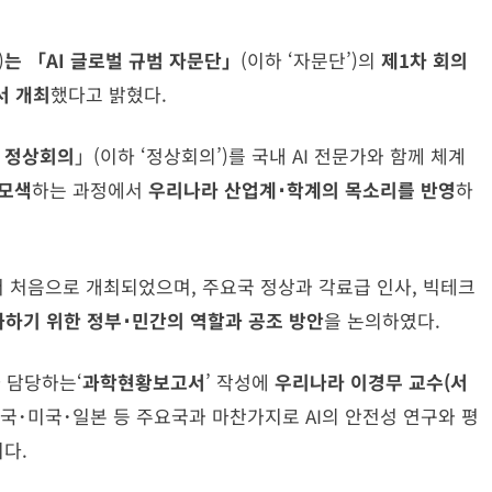
)
는 「AI 글로벌 규범
자문단」
(이하 ‘자문단’)의
제
1
차 회의
서
개최
했다고 밝혔다.
성 정상회의
」(이하 ‘정상회의’)를 국내 AI 전문가와 함께 체계
 모색
하는 과정에서
우리나라 산업계･학계의 목소리를 반영
하
서 처음으로 개최되었으며, 주요국 정상과 각료급 인사, 빅테크
화하기 위한 정부･민간의 역할과 공조 방안
을 논의하였다.
 담당하는‘
과학현황보고서
’ 작성에
우리나라 이경무 교수(서
영국･미국･일본 등 주요국과 마찬가지로 AI의 안전성 연구와 평
다.