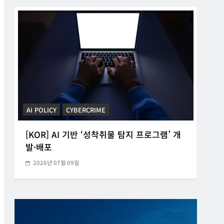
CYBERCRIME
POLICE INVESTIGATION ANNOUNCEMENT
CYB
[KOR] 3대 참사 허위정보 퍼뜨린 피의자 구
[K
속
20
2026년 05월 31일