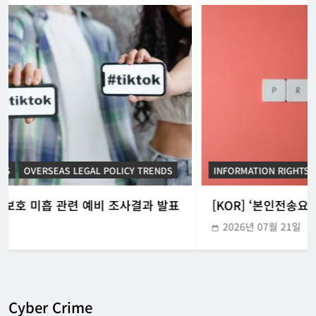
한아름 기자
2026년 07월 29일
0
[USA] 백악관, 제네시스 미션에 50억 달
러 이상 지원
강철하 선임기자
2026년 07월 27일
0
[OECD] 노동 시장에서 AI 관련 최근 정
책 동향
디지털주리스트
2026년 07월 27일
INFORMATION RIGHTS
KOREAN ICT POLICY TRENDS
0
[KOR] ‘본인전송요구권’ 사전협의 지원 시범운영
2026년 07월 21일
Cyber Crime