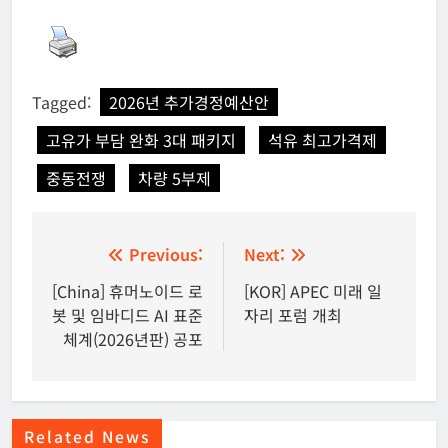
Tagged:
2026년 추가경정예산안
고유가 부담 완화 3대 패키지
석유 최고가격제
중동전쟁
차량 5부제
글
Previous:
Next:
탐
[China] 휴머노이드 로
[KOR] APEC 미래 일
봇 및 임바디드 AI 표준
자리 포럼 개최
색
체계(2026년판) 공포
Related News