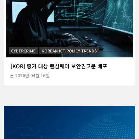
CYBERCRIME
KOREAN ICT POLICY TRENDS
[KOR] ‘윙~’소리 들리면 주의…일본뇌염
[KOR] 중기 대상 랜섬웨어 보안권고문 배포
주의보
2026년 04월 16일
강철하 선임기자
2026년 03월 21일
0
[공지] 아시아대표 스마트 제조혁신 산업
전(3.4-6)
디지털주리스트
2026년 03월 01일
0