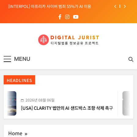
Skip
[INTERPOL] 아프리카 사이버 범죄 55%가 AI 이용
to
content
[소청백의 노동&사람] 삼성SDS 노동조합 설립을 바라보며
[전문가 칼럼] “USB 하나로 수십억이 빠져나간다”
[USA] CLARITY 법안의 AI 샌드박스 조항 삭제 촉구
디지털주리스트
디지털 사회를 위한 법률정보서비스
[INTERPOL] 아프리카 사이버 범죄 55%가 AI 이용
MENU
[소청백의 노동&사람] 삼성SDS 노동조합 설립을 바라보며
HEADLINES
2026년 08월 06일
[USA] CLARITY 법안의 AI 샌드박스 조항 삭제 촉구
Home