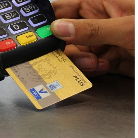
AI POLICY
CYBERCRIME
범죄 55%가
[KOR] AI 기반 ‘성착취물 탐지 프로그램’ 개
발·배포
2026년 07월 09일