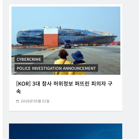
CYBERCRIME
POLICE INVESTIGATION ANNOUNCEMENT
CYB
[KOR] 3대 참사 허위정보 퍼뜨린 피의자 구
[K
속
20
2026년 05월 31일