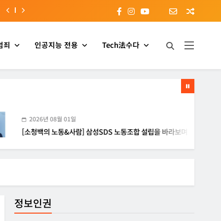
범죄
인공지능 전용
Tech法수다
년 08월 01일
2
의 노동&사람] 삼성SDS 노동조합 설립을 바라보며
[R
정보인권