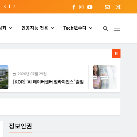
범죄
인공지능 전용
Tech法수다
26년 07월 29일
2026년 07월 29일
R] ‘AI 데이터센터 얼라이언스’ 출범
[EU] 틱톡의 아동
정보인권