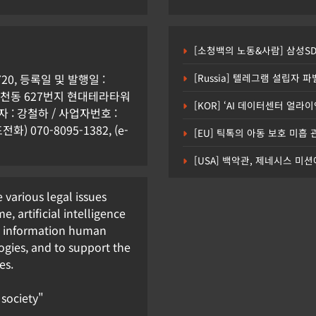
[소청백의 노동&사람] 삼성S
0, 등록일 및 발행일 :
[Russia] 텔레그램 설립자 
시 원천동 627번지 현대테라타워
[KOR] ‘AI 데이터센터 얼라
: 강철하 / 사업자번호 :
화) 070-8095-1382, (e-
[EU] 틱톡의 아동 보호 미흡
[USA] 백악관, 제네시스 미션
e various legal issues
e, artificial intelligence
nd information human
ogies, and to support the
es.
 society"
보
[형사] 공소청법안 국회 본회의 통과
법예