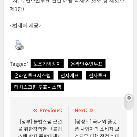
사. 주민소환투표 관련 내용 삭제(제33조 및 제32조
제1항)
<법제처 제공>
Tagged:
보조기억장치
온라인주민투표
온라인투표시스템
전자개표
전자투표
터치스크린 투표시스템
글
Previous:
Next:
탐
[정부] 불법스팸 근절
[공정위] 국내외 플랫
을 위한강력한 「불법
폼 사업자의 소비자 보
색
스팸 방지 종합대책」
호의무 이행 점검 실태