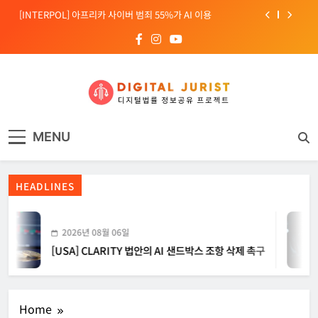
Skip
[INTERPOL] 아프리카 사이버 범죄 55%가 AI 이용
to
content
[소청백의 노동&사람] 삼성SDS 노동조합 설립을 바라보며
[전문가 칼럼] “USB 하나로 수십억이 빠져나간다”
[USA] CLARITY 법안의 AI 샌드박스 조항 삭제 촉구
디지털주리스트
디지털 사회를 위한 법률정보서비스
[INTERPOL] 아프리카 사이버 범죄 55%가 AI 이용
MENU
[소청백의 노동&사람] 삼성SDS 노동조합 설립을 바라보며
HEADLINES
2026년 08월 06일
[USA] CLARITY 법안의 AI 샌드박스 조항 삭제 촉구
Home