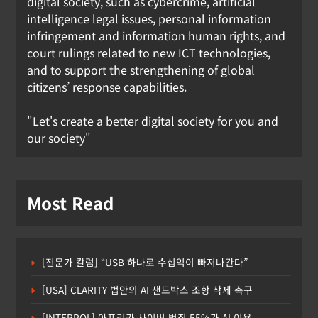
digital society, such as cybercrime, artificial
intelligence legal issues, personal information
infringement and information human rights, and
court rulings related to new ICT technologies,
and to support the strengthening of global
citizens’ response capabilities.
"Let's create a better digital society for you and
our society"
Most Read
[전문가 칼럼] “USB 하나로 수십억이 빠져나간다”
[USA] CLARITY 법안의 AI 샌드박스 조항 삭제 촉구
[INTERPOL] 아프리카 사이버 범죄 55%가 AI 이용