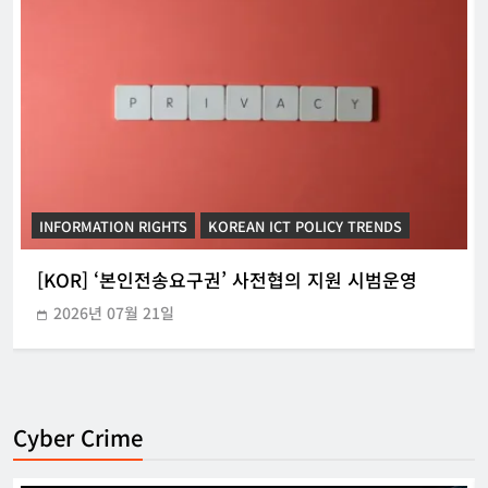
강철하 선임기자
2026년 07월 27일
0
[OECD] 노동 시장에서 AI 관련 최근 정
책 동향
디지털주리스트
2026년 07월 27일
0
[KOR] 이 대통령, 샌프란시스코 AI 선언
INFORMATION RIGHTS
KOREAN ICT POLICY TRENDS
강철하 선임기자
2026년 07월 25일
[KOR] ‘본인전송요구권’ 사전협의 지원 시범운영
0
2026년 07월 21일
Cyber Crime