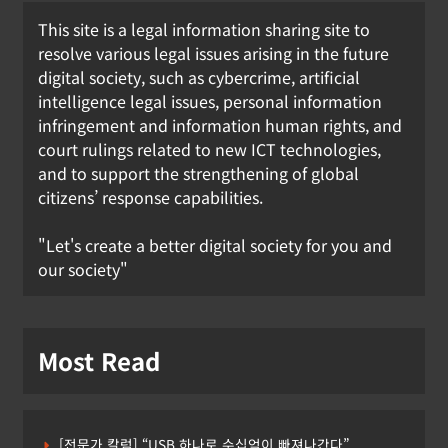
This site is a legal information sharing site to
resolve various legal issues arising in the future
digital society, such as cybercrime, artificial
[형사] 공소청법안 국회 본회의 통과
intelligence legal issues, personal information
infringement and information human rights, and
강철하 선임기자
2026년 03월 20일
court rulings related to new ICT technologies,
0
and to support the strengthening of global
citizens’ response capabilities.
"Let's create a better digital society for you and
our society"
Most Read
[전문가 칼럼] “USB 하나로 수십억이 빠져나간다”