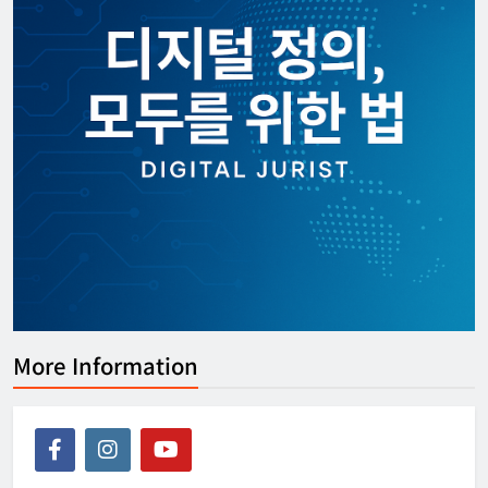
[개인정보] 국제공조 등을 위한 개인정보
의 국외 이전에 관한 규정 제정령안 입법
예고
디지털주리스트
2026년 03월 27일
More Information
0