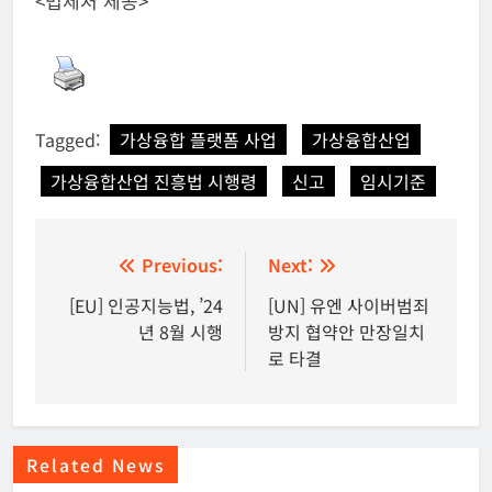
<법제처 제공>
Tagged:
가상융합 플랫폼 사업
가상융합산업
가상융합산업 진흥법 시행령
신고
임시기준
글
Previous:
Next:
탐
[EU] 인공지능법, ’24
[UN] 유엔 사이버범죄
년 8월 시행
방지 협약안 만장일치
색
로 타결
Related News