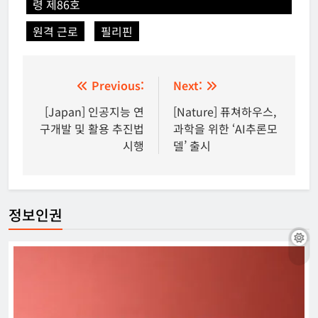
령 제86호
원격 근로
필리핀
글
Previous:
Next:
탐
[Japan] 인공지능 연
[Nature] 퓨쳐하우스,
구개발 및 활용 추진법
과학을 위한 ‘AI추론모
색
시행
델’ 출시
정보인권